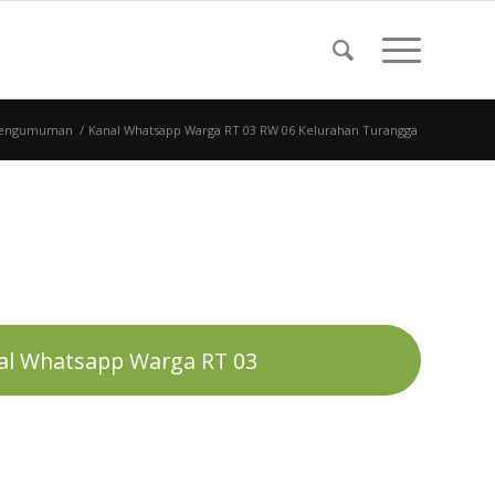
engumuman
/
Kanal Whatsapp Warga RT 03 RW 06 Kelurahan Turangga
al Whatsapp Warga RT 03