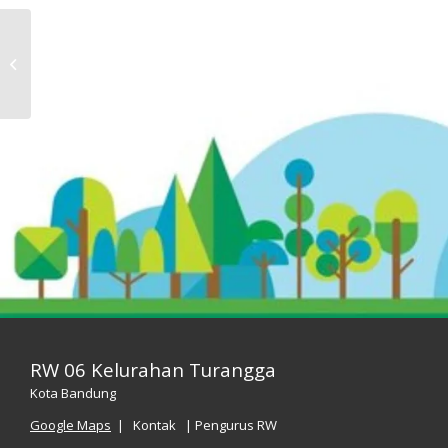
Lansia Bahagia Tanpa
Penyakit Degeneratif
RW 06 Kelurahan Turangga
Kota Bandung
Google Maps
| Kontak | Pengurus RW