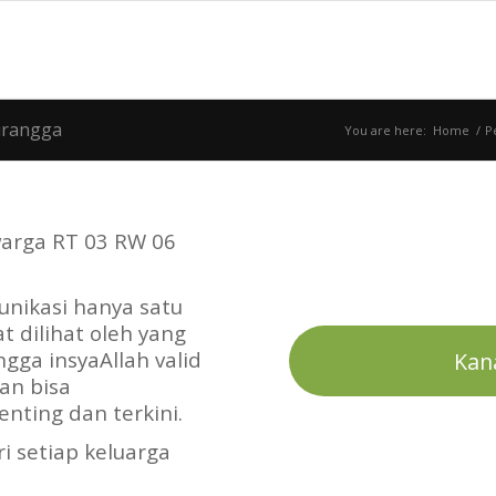
urangga
You are here:
Home
/
P
warga RT 03 RW 06
unikasi hanya satu
t dilihat oleh yang
ngga insyaAllah valid
Kan
an bisa
nting dan terkini.
i setiap keluarga