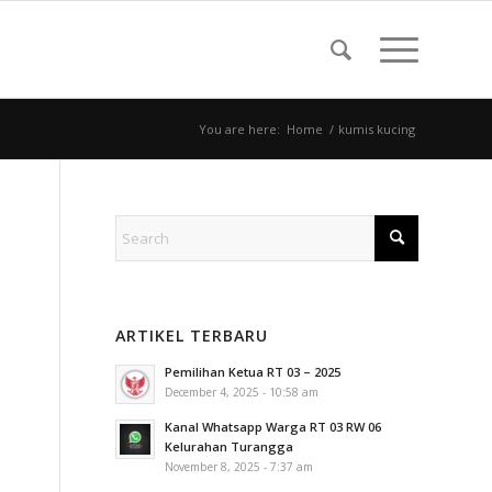
You are here:
Home
/
kumis kucing
ARTIKEL TERBARU
Pemilihan Ketua RT 03 – 2025
December 4, 2025 - 10:58 am
Kanal Whatsapp Warga RT 03 RW 06
Kelurahan Turangga
November 8, 2025 - 7:37 am