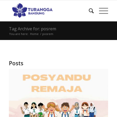
Tag Archive for: posrem
You are here:
Home
/
posrem
Posts