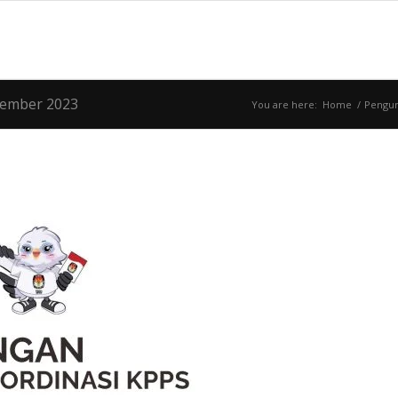
sember 2023
You are here:
Home
/
Pengu