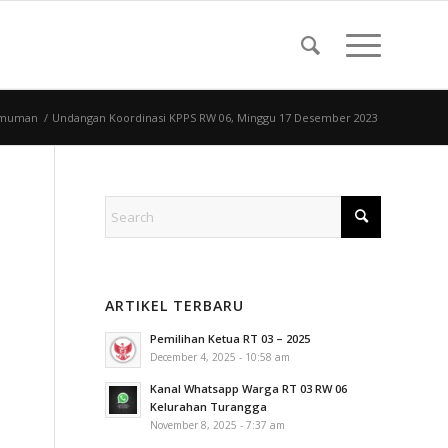
muman
/
Undangan Koordinasi KPPS RW 06, Minggu 17 Desember 2023
ARTIKEL TERBARU
Pemilihan Ketua RT 03 – 2025
December 4, 2025 - 10:58 am
Kanal Whatsapp Warga RT 03 RW 06
Kelurahan Turangga
November 8, 2025 - 7:37 am